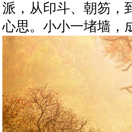
派，从印斗、朝笏，
心思。小小一堵墙，