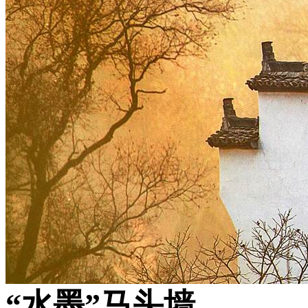
“水墨”马头墙