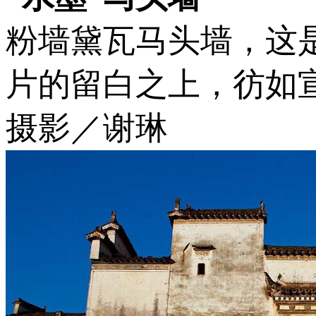
粉墙黛瓦马头墙，这
片的留白之上，彷如
摄影／谢琳