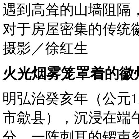
遇到高耸的山墙阻隔
对于房屋密集的传统
摄影／徐红生
火光烟雾笼罩着的徽
明弘治癸亥年（公元1
市歙县），沉浸在端
分，一阵刺耳的锣声