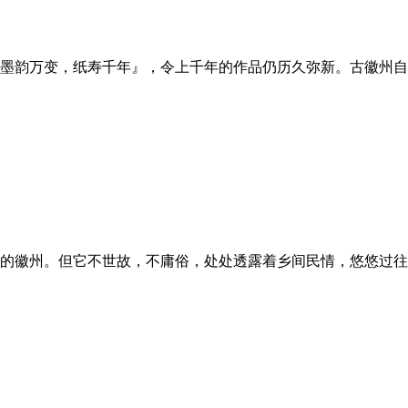
墨韵万变，纸寿千年』，令上千年的作品仍历久弥新。古徽州自
的徽州。但它不世故，不庸俗，处处透露着乡间民情，悠悠过往