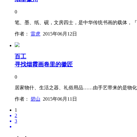
0
笔、墨、纸、砚，文房四士，是中华传统书画的载体，『
作者：
雷虎
2015年06月12日
百工
寻找烟霞画卷里的徽匠
0
居家物什、生活之器、礼俗用品……由手艺带来的是物化
作者：
碧山
2015年06月11日
1
2
3