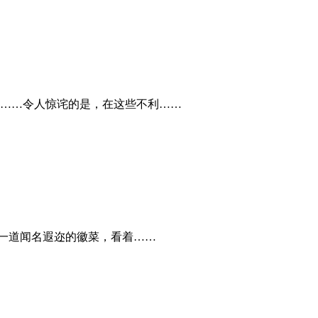
……令人惊诧的是，在这些不利……
又一道闻名遐迩的徽菜，看着……