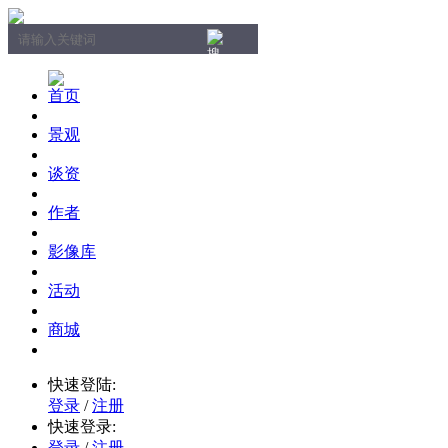
首页
景观
谈资
作者
影像库
活动
商城
快速登陆:
登录
/
注册
快速登录:
登录
/
注册