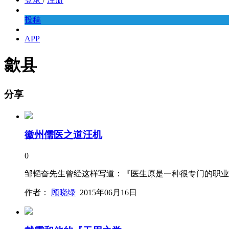
投稿
APP
歙县
分享
徽州儒医之道汪机
0
邹韬奋先生曾经这样写道：『医生原是一种很专门的职业
作者：
顾晓绿
2015年06月16日