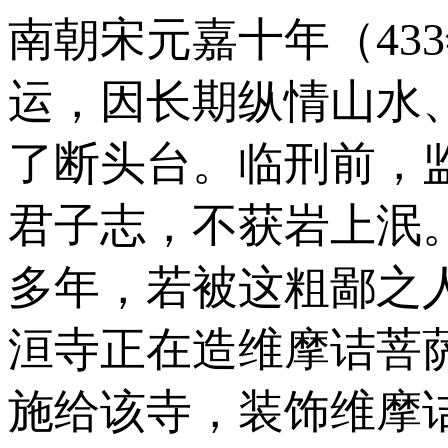
南朝宋元嘉十年（43
运，因长期纵情山水
了断头台。临刑前，
君子志，不获岩上泯
多年，若被这粗鄙之
洹寺正在造维摩诘菩
施给该寺，装饰维摩