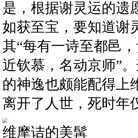
是，根据谢灵运的遗
如获至宝，要知道谢
其“每有一诗至都邑
近钦慕，名动京师”
的神逸也颇能配得上
离开了人世，死时年仅
维摩诘的美髯