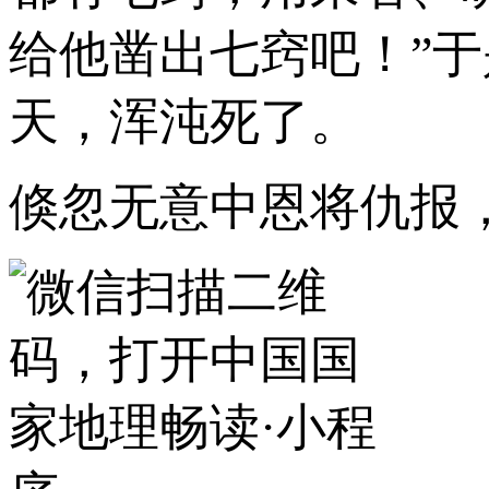
给他凿出七窍吧！”
天，浑沌死了。
倏忽无意中恩将仇报