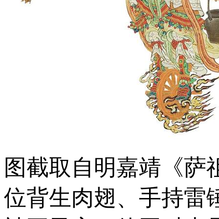
图截取自明嘉靖《萨
位背生肉翅、手持雷