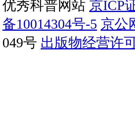
优秀科普网站
京ICP证
备10014304号-5
京公网
049号
出版物经营许