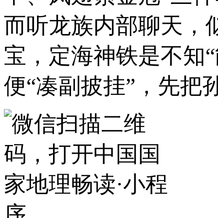
而听龙族内部聊天，
宝，定海神铁是不知“
便“凑副披挂”，先把