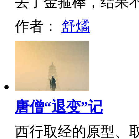
丢了金箍棒，结果
作者：
舒燏
唐僧“退变”记
西行取经的原型、