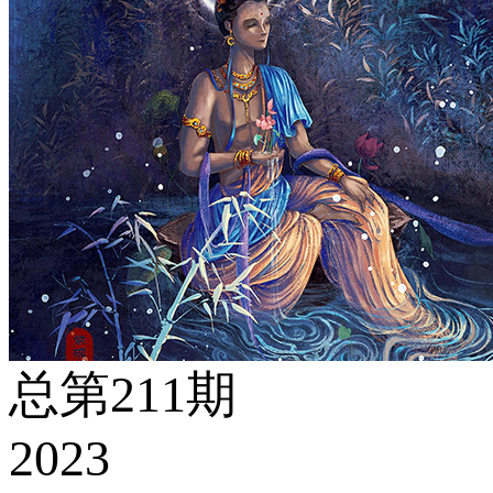
总第211期
2023