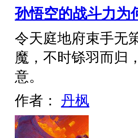
孙悟空的战斗力为
令天庭地府束手无
魔，不时铩羽而归，
意。
作者：
丹枫