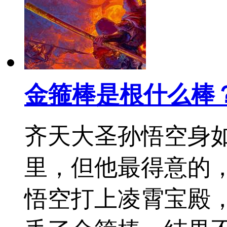
金箍棒是根什么棒
齐天大圣孙悟空身
里，但他最得意的
悟空打上凌霄宝殿