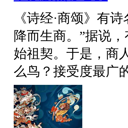
《诗经·商颂》有诗
降而生商。”据说
始祖契。于是，商
么鸟？接受度最广