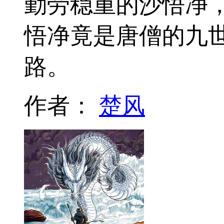
勤劳稳重的沙悟净
悟净竟是唐僧的九
路。
作者：
楚风