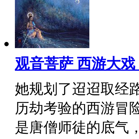
观音菩萨 西游大
她规划了迢迢取经
历劫考验的西游冒
是唐僧师徒的底气