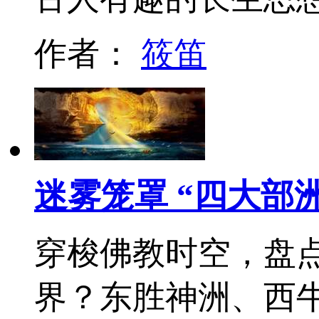
作者：
筱笛
迷雾笼罩 “四大部洲
穿梭佛教时空，盘
界？东胜神洲、西