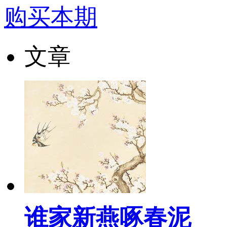
购买本期
文章
谁家新燕啄春泥