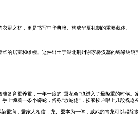
的衣冠之材，更是书写中华典籍、构成华夏礼制的重要载体。
奢华的居室和帷幄。这件出土于湖北荆州谢家桥汉墓的锦缘绢绣
始准备育蚕养蚕，一年一度的“蚕花会”也进入了最隆重的时候。
，手上缠着一条小蟒蛇，俗称“放蛇佬”，挨家挨户唱上几段祝愿
怕感染蚕病，蚕家人相信，龙、蚕本为一体，威武的青龙可以驱除