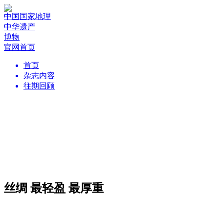
中国国家地理
中华遗产
博物
官网首页
首页
杂志内容
往期回顾
丝绸 最轻盈 最厚重