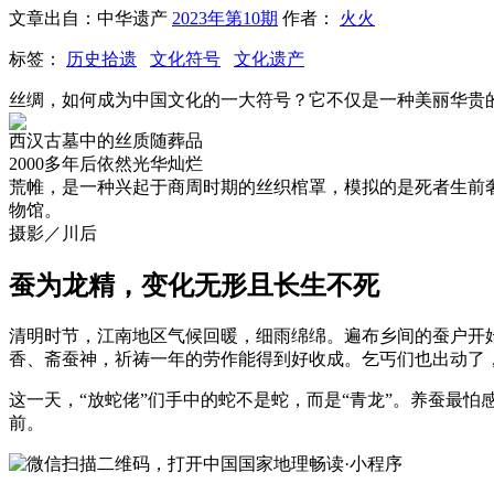
文章出自：中华遗产
2023年第10期
作者：
火火
标签：
历史拾遗
文化符号
文化遗产
丝绸，如何成为中国文化的一大符号？它不仅是一种美丽华贵
西汉古墓中的丝质随葬品
2000多年后依然光华灿烂
荒帷，是一种兴起于商周时期的丝织棺罩，模拟的是死者生前
物馆。
摄影／川后
蚕为龙精，变化无形且长生不死
清明时节，江南地区气候回暖，细雨绵绵。遍布乡间的蚕户开
香、斋蚕神，祈祷一年的劳作能得到好收成。乞丐们也出动了
这一天，“放蛇佬”们手中的蛇不是蛇，而是“青龙”。养蚕最
前。