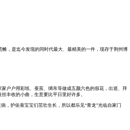
荒帷，是迄今发现的同时代最大、最精美的一件，现存于荆州博
家家户户用彩纸、蚕茧、绸帛等做成五颜六色的假花，出巡、拜
蚕丝丰收的小曲，生意要比平日里好许多。
疫病，护佑蚕宝宝们茁壮生长，所以都乐见“青龙”光临自家门