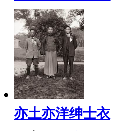
亦土亦洋绅士衣