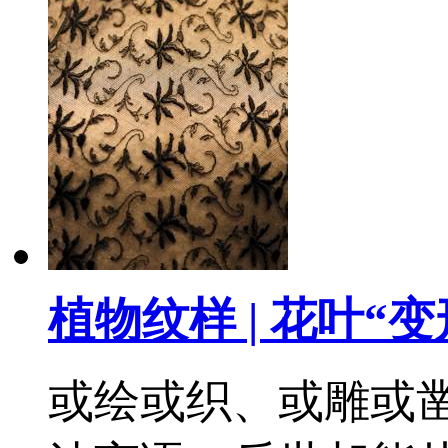
植物纹样 | 花叶“变
或绘或织、或雕或