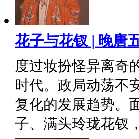
花子与花钗 | 晚唐
度过妆扮怪异离奇
时代。政局动荡不
复化的发展趋势。
子、满头玲珑花钗