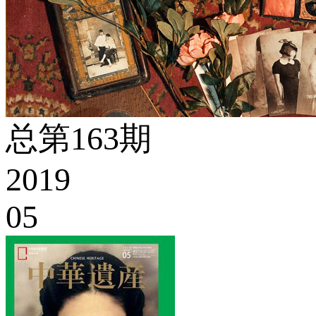
总第163期
2019
05