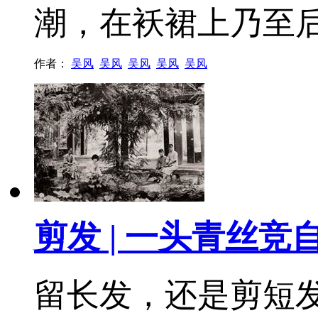
潮，在袄裙上乃至
作者：
吴风
吴风
吴风
吴风
吴风
剪发 | 一头青丝竞
留长发，还是剪短发