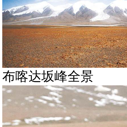
布喀达坂峰全景