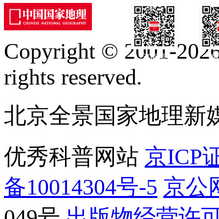
Copyright © 2001-2026 
订阅号
服
rights reserved.
北京全景国家地理新
优秀科普网站
京ICP证
备10014304号-5
京公网
049号
出版物经营许