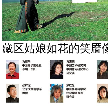
藏区姑娘如花的笑靥