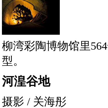
柳湾彩陶博物馆里56
型。
河湟谷地
摄影 / 关海彤