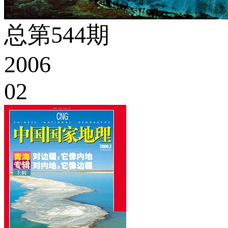
总第544期
2006
02