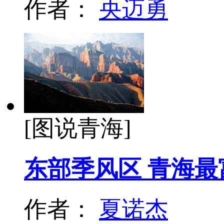
作者：
央迈勇
[图说青海]
东部季风区 青海
作者：
夏诺杰