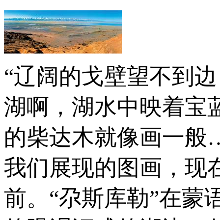
“辽阔的戈壁望不到
湖啊，湖水中映着宝
的柴达木就像画一般
我们展现的图画，现
前。“尕斯库勒”在