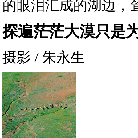
的眼泪汇成的湖边，
探遍茫茫大漠只是
摄影 / 朱永生