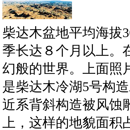
柴达木盆地平均海拔3
季长达８个月以上。
幻般的世界。上面照
是柴达木冷湖5号构造
近系背斜构造被风蚀雕
上，这样的地貌面积