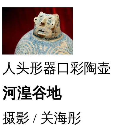
人头形器口彩陶壶
河湟谷地
摄影 / 关海彤