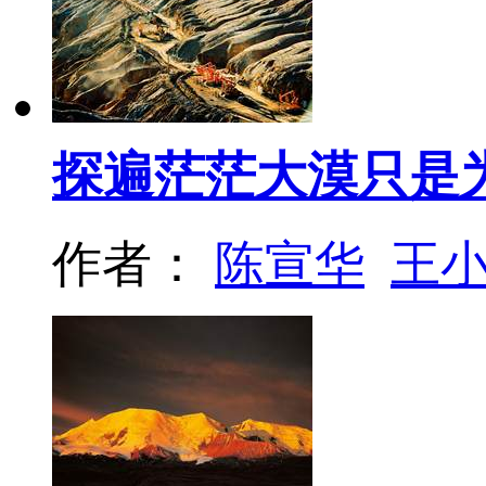
探遍茫茫大漠只是
作者：
陈宣华
王