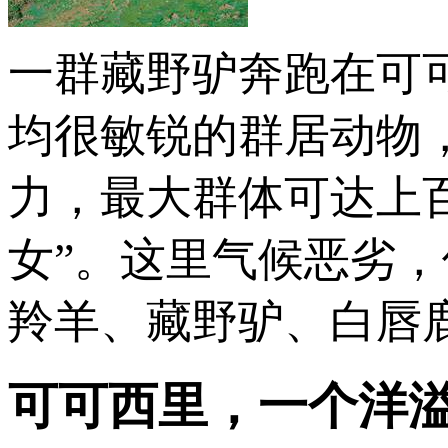
一群藏野驴奔跑在可
均很敏锐的群居动物
力，最大群体可达上
女”。这里气候恶劣
羚羊、藏野驴、白唇鹿
可可西里，一个洋