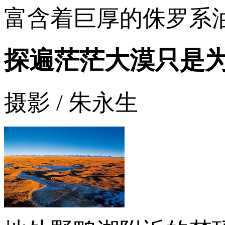
富含着巨厚的侏罗系
探遍茫茫大漠只是
摄影 / 朱永生