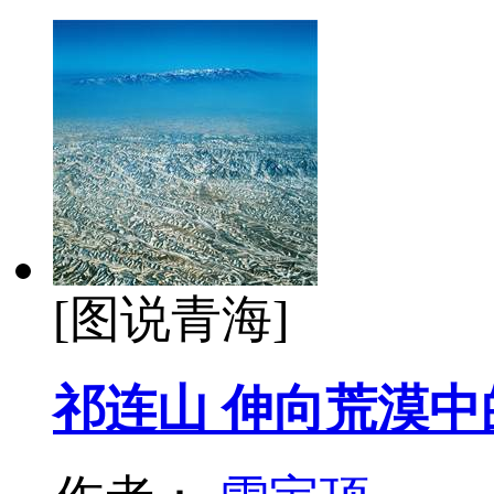
[图说青海]
祁连山 伸向荒漠中