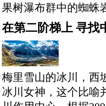
果树瀑布群中的蜘蛛
在第二阶梯上 寻找
梅里雪山的冰川，西
冰川女神，这个比喻