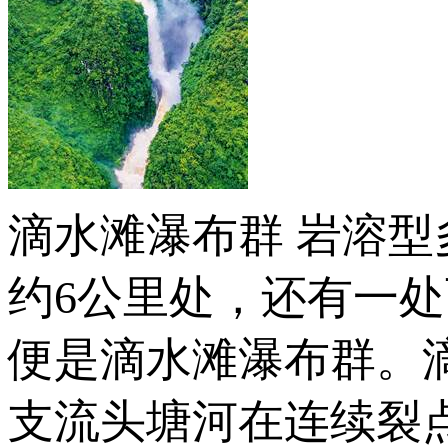
滴水滩瀑布群 岩溶型
约6公里处，还有一
便是滴水滩瀑布群。
支流头塘河在连续裂