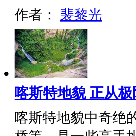
作者：
裴黎光
喀斯特地貌 正从极
喀斯特地貌中奇绝