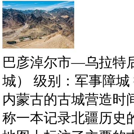
巴彦淖尔市—乌拉特后
城） 级别：军事障城
内蒙古的古城营造时间
称一本记录北疆历史