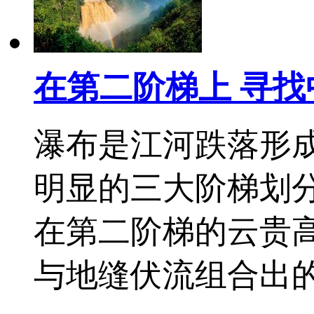
在第二阶梯上 寻找
瀑布是江河跌落形
明显的三大阶梯划
在第二阶梯的云贵
与地缝伏流组合出