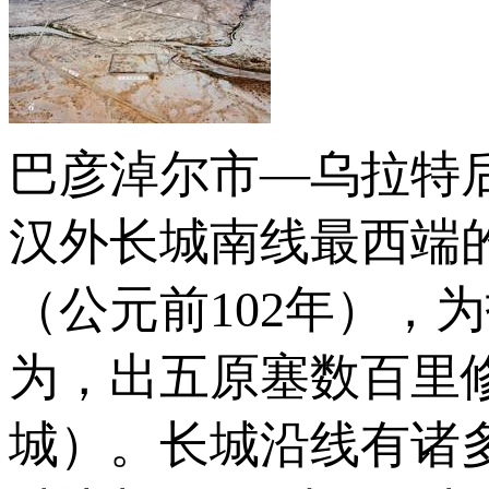
巴彦淖尔市—乌拉特后
汉外长城南线最西端
（公元前102年），
为，出五原塞数百里
城）。长城沿线有诸