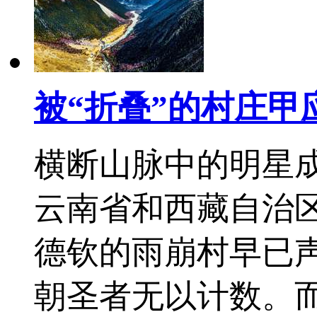
被“折叠”的村庄甲
横断山脉中的明星
云南省和西藏自治
德钦的雨崩村早已
朝圣者无以计数。