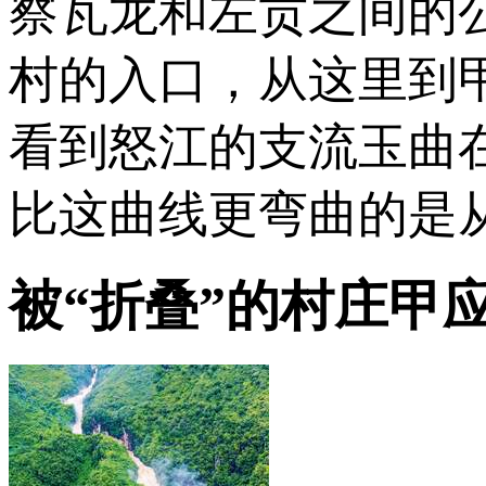
察瓦龙和左贡之间的
村的入口，从这里到
看到怒江的支流玉曲
比这曲线更弯曲的是从
被“折叠”的村庄甲