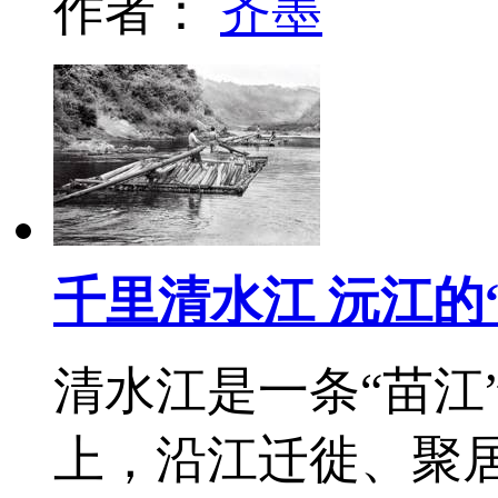
作者：
齐墨
千里清水江 沅江的
清水江是一条“苗江
上，沿江迁徙、聚