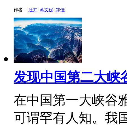
作者：
汪卉
蒋文妮
郑佳
发现中国第二大峡
在中国第一大峡谷
可谓罕有人知。我