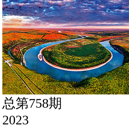
总第758期
2023