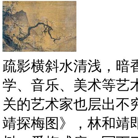
疏影横斜水清浅，暗
学、音乐、美术等艺
关的艺术家也层出不
靖探梅图》，林和靖