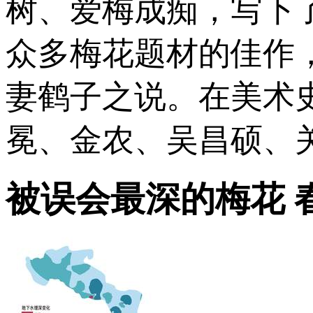
树、爱梅成痴，写下
众多梅花题材的佳作
妻鹤子之说。在美术
冕、金农、吴昌硕、
被误会最深的梅花 