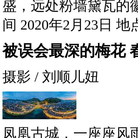
盛，远处粉墙黛瓦的
间 2020年2月23
被误会最深的梅花 
摄影 / 刘顺儿妞
凤凰古城，一座座风