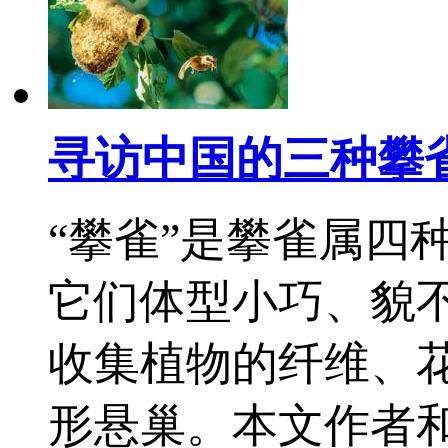
寻访中国的三种攀
“攀雀”是攀雀属四
它们体型小巧、貌
收集植物的纤维、
形悬巢。本文作者