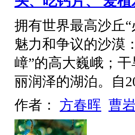
头、吃钙片、 爱植
拥有世界最高沙丘“
魅力和争议的沙漠
嶂”的高大巍峨；
丽润泽的湖泊。自2
作者：
方春晖
曹