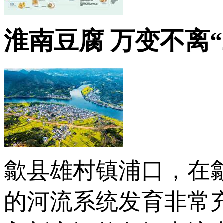
淮南豆腐 万变不离“
歙县雄村镇浦口，在
的河流系统发育非常充