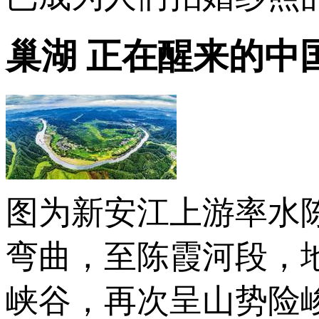
巢湖 正在醒来的中
图为新安江上游率水
弯曲，至陈霞河段，
峡谷，再次呈山势险