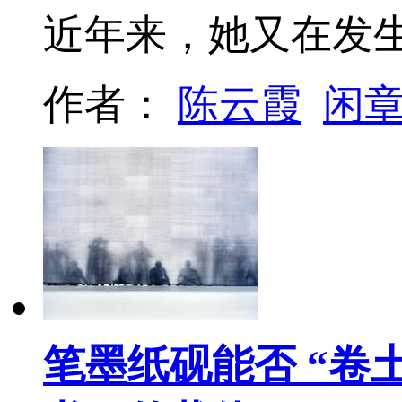
近年来，她又在发
作者：
陈云霞
闲
笔墨纸砚能否 “卷