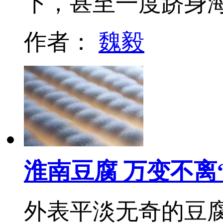
下，甚至一度跻身
作者：
魏毅
淮南豆腐 万变不离
外表平淡无奇的豆腐