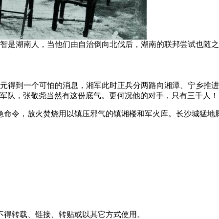
唐生智是湖南人，当他们由自治倒向北伐后，湖南的联邦尝试也随
长李奎元得到一个可怕的消息，湘军此时正兵分两路向湘潭、宁乡
万军队，张敬尧当然有这份底气。更何况他的对手，只有三千人！
急命令，放火焚烧用以镇压邪气的镇湘楼和军火库。长沙城猛地
不得转载、链接、转贴或以其它方式使用。