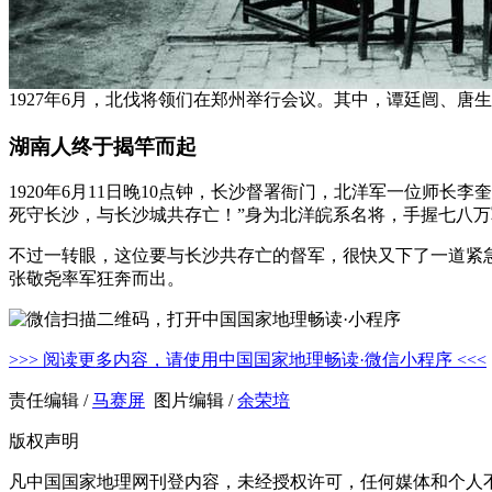
1927年6月，北伐将领们在郑州举行会议。其中，谭廷闿、
湖南人终于揭竿而起
1920年6月11日晚10点钟，长沙督署衙门，北洋军一位师
死守长沙，与长沙城共存亡！”身为北洋皖系名将，手握七八
不过一转眼，这位要与长沙共存亡的督军，很快又下了一道紧
张敬尧率军狂奔而出。
>>> 阅读更多内容，请使用中国国家地理畅读·微信小程序 <<<
责任编辑 /
马赛屏
图片编辑 /
余荣培
版权声明
凡中国国家地理网刊登内容，未经授权许可，任何媒体和个人