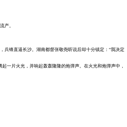
之流产。
推进，兵锋直逼长沙。湖南都督张敬尧听说后却十分镇定：“我决定
腾起一片火光，并响起轰轰隆隆的炮弹声。在火光和炮弹声中，