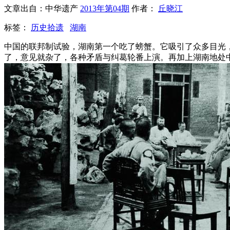
文章出自：中华遗产
2013年第04期
作者：
丘晓江
标签：
历史拾遗
湖南
中国的联邦制试验，湖南第一个吃了螃蟹。它吸引了众多目光
了，意见就杂了，各种矛盾与纠葛轮番上演。再加上湖南地处