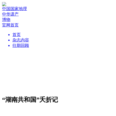
中国国家地理
中华遗产
博物
官网首页
首页
杂志内容
往期回顾
“湖南共和国”夭折记