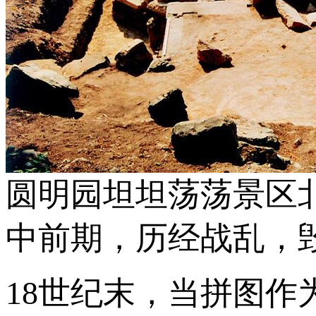
圆明园坦坦荡荡景区
中前期，历经战乱，
18世纪末，当拼图