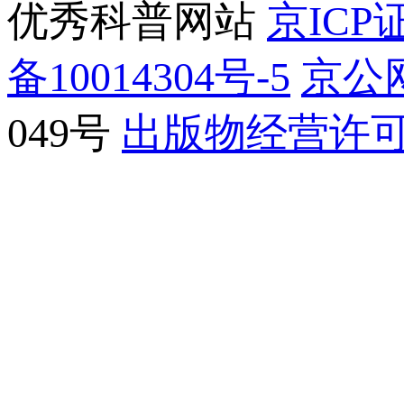
优秀科普网站
京ICP证
备10014304号-5
京公网
049号
出版物经营许