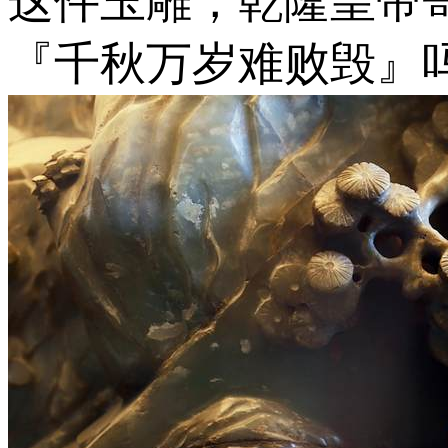
这件玉雕，乾隆皇帝
『千秋万岁难败毁』