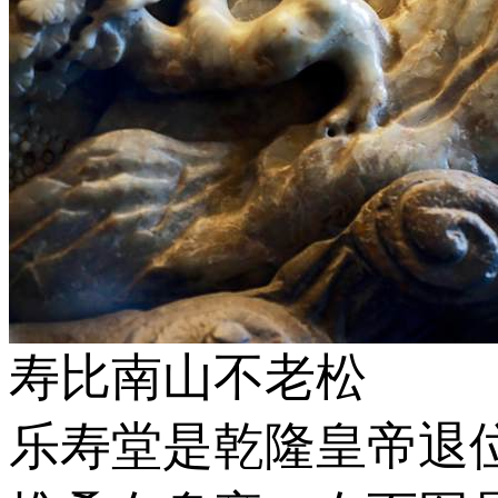
寿比南山不老松
乐寿堂是乾隆皇帝退