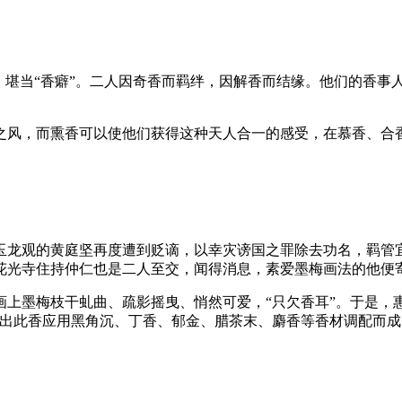
，堪当“香癖”。二人因奇香而羁绊，因解香而结缘。他们的香事
之风，而熏香可以使他们获得这种天人合一的感受，在慕香、合
管玉龙观的黄庭坚再度遭到贬谪，以幸灾谤国之罪除去功名，羁
花光寺住持仲仁也是二人至交，闻得消息，素爱墨梅画法的他便
上墨梅枝干虬曲、疏影摇曳、悄然可爱，“只欠香耳”。于是，惠
出此香应用黑角沉、丁香、郁金、腊茶末、麝香等香材调配而成