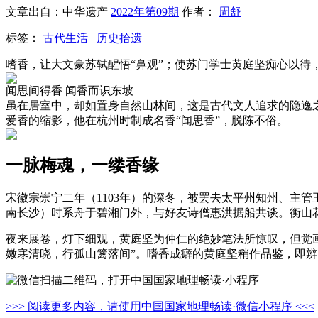
文章出自：中华遗产
2022年第09期
作者：
周舒
标签：
古代生活
历史拾遗
嗜香，让大文豪苏轼醒悟“鼻观”；使苏门学士黄庭坚痴心以待
闻思间得香 闻香而识东坡
虽在居室中，却如置身自然山林间，这是古代文人追求的隐逸
爱香的缩影，他在杭州时制成名香“闻思香”，脱陈不俗。
一脉梅魂，一缕香缘
宋徽宗崇宁二年（1103年）的深冬，被罢去太平州知州、主
南长沙）时系舟于碧湘门外，与好友诗僧惠洪据船共谈。衡山
夜来展卷，灯下细观，黄庭坚为仲仁的绝妙笔法所惊叹，但觉画
嫩寒清晓，行孤山篱落间”。嗜香成癖的黄庭坚稍作品鉴，即辨
>>> 阅读更多内容，请使用中国国家地理畅读·微信小程序 <<<