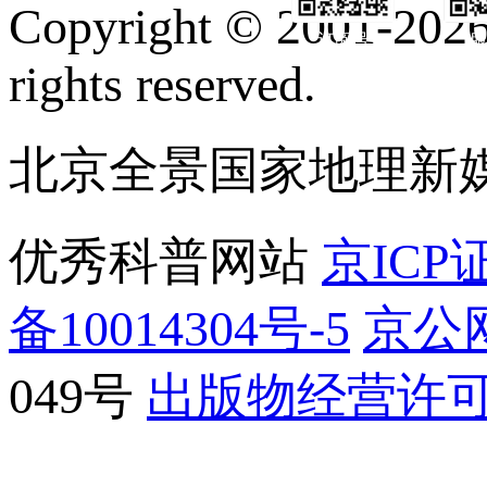
Copyright © 2001-2026 
订阅号
服
rights reserved.
北京全景国家地理新
优秀科普网站
京ICP证
备10014304号-5
京公网
049号
出版物经营许