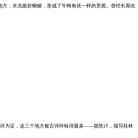
地方，水流曲折蜿蜒，形成了牛犄角状一样的景观。曾经长期在
诗为证，这三个地方被古诗吟咏得最多——据统计，描写桂林