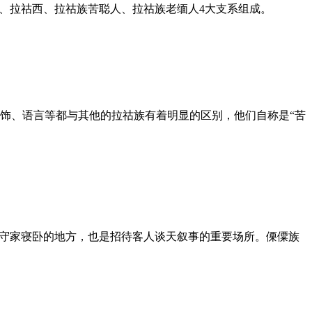
、拉祜西、拉祜族苦聪人、拉祜族老缅人4大支系组成。
饰、语言等都与其他的拉祜族有着明显的区别，他们自称是“苦
人守家寝卧的地方，也是招待客人谈天叙事的重要场所。傈僳族