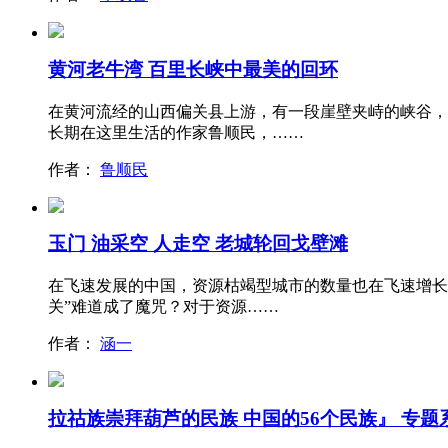
黄河老牛湾 百里长峡中最美的回环
在黄河流经的山西偏关县上游，有一段崖壁夹峙的峡谷，
长期在这里生活的作家鲁顺民，……
作者：
鲁顺民
玉门 油采空 人走空 老城轮回戈壁滩
在飞速发展的中国，资源枯竭型城市的数量也在飞速增长
关”难道成了魔咒？对于资源……
作者：
涵一
拉祜族崇拜葫芦的民族 中国的56个民族』 专题