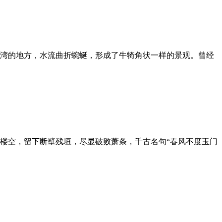
湾的地方，水流曲折蜿蜒，形成了牛犄角状一样的景观。曾经
楼空，留下断壁残垣，尽显破败萧条，千古名句“春风不度玉门