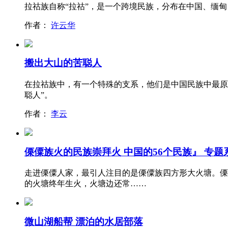
拉祜族自称“拉祜”，是一个跨境民族，分布在中国、缅
作者：
许云华
搬出大山的苦聪人
在拉祜族中，有一个特殊的支系，他们是中国民族中最原
聪人”。
作者：
李云
傈僳族火的民族崇拜火 中国的56个民族』 专题
走进傈僳人家，最引人注目的是傈僳族四方形大火塘。傈
的火塘终年生火，火塘边还常……
微山湖船帮 漂泊的水居部落