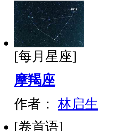
[每月星座]
摩羯座
作者：
林启生
[卷首语]