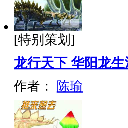
[特别策划]
龙行天下 华阳龙
作者：
陈瑜