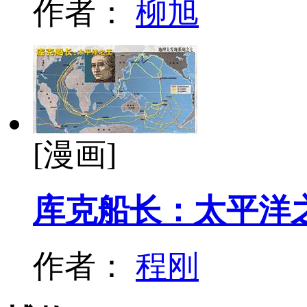
作者：
柳旭
[漫画]
库克船长：太平洋
作者：
程刚