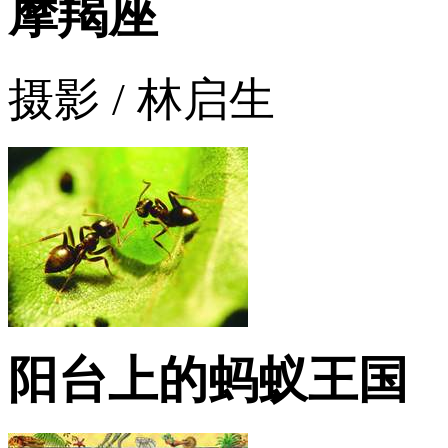
摩羯座
摄影 / 林启生
阳台上的蚂蚁王国