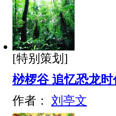
[特别策划]
桫椤谷 追忆恐龙时
作者：
刘亭文