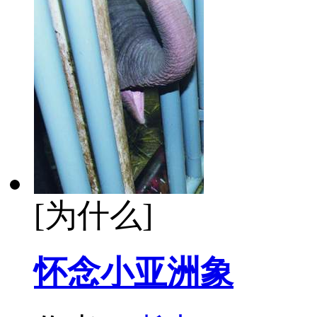
[为什么]
怀念小亚洲象