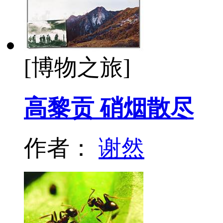
[博物之旅]
高黎贡 硝烟散尽
作者：
谢然