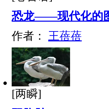
恐龙——现代化的
作者：
王蓓蓓
[两瞬]