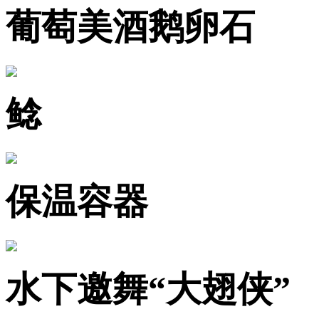
葡萄美酒鹅卵石
鲶
保温容器
水下邀舞“大翅侠”