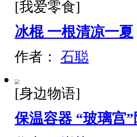
[我爱零食]
冰棍 一根清凉一夏
作者：
石聪
[身边物语]
保温容器 “玻璃宫