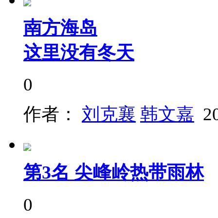
南方海岛
这里没有冬天
0
作者：
刘克襄
韩文嘉
2
第3名 尖峰岭热带雨林
0