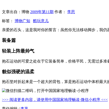
文章出自：博物
2009年第11期
作者：
李思
标签：
博物广知
酷玩意儿
亲爱的石头，这是我对你的誓言：虽然你无法移动脚步，我仍
装备篇
轻装上阵最帅气
抱石运动的可爱之处在于它装备简单，价格平民，无需过多准
貌似强硬的温柔
抱石垫对折起来是一个超大的背包，算是抱石运动中体积最大
>>> 阅读更多内容，请使用中国国家地理畅读·微信小程序 <<<
责任编辑 /
李享