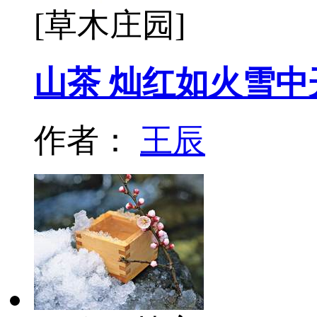
[草木庄园]
山茶 灿红如火雪中
作者：
王辰