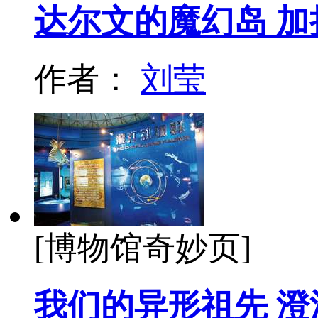
达尔文的魔幻岛 
作者：
刘莹
[博物馆奇妙页]
我们的异形祖先 