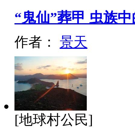
“鬼仙”葬甲 虫族
作者：
景天
[地球村公民]