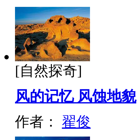
[自然探奇]
风的记忆 风蚀地貌
作者：
翟俊