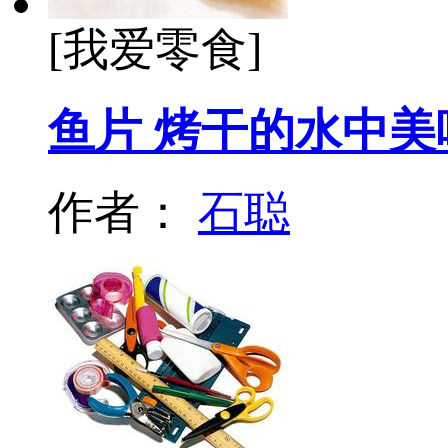
[我爱零食]
鱼片 烤干的水中美
作者：
石聪