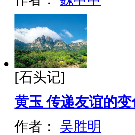
[石头记]
黄玉 传递友谊的变
作者：
吴胜明