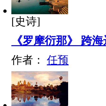
[史诗]
《罗摩衍那》 跨
作者：
任预