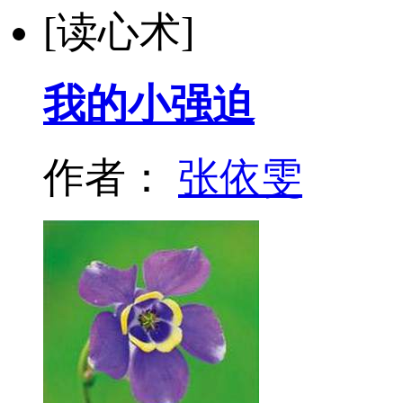
[读心术]
我的小强迫
作者：
张依雯