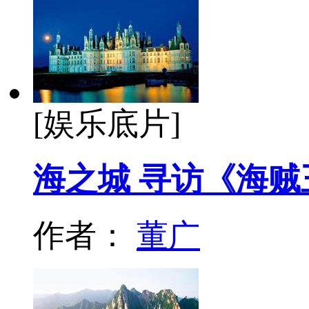
[娱乐底片]
海之城 寻访《海
作者：
董广