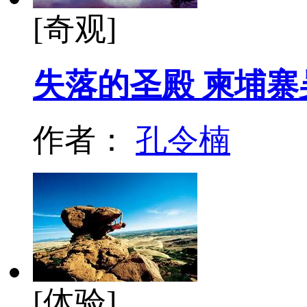
[奇观]
失落的圣殿 柬埔
作者：
孔令楠
[体验]