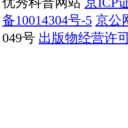
优秀科普网站
京ICP证
备10014304号-5
京公网
049号
出版物经营许