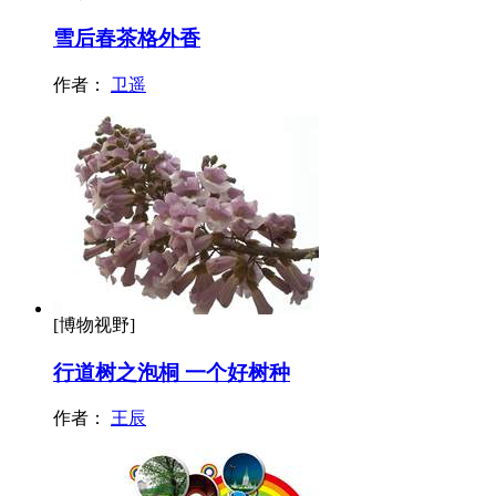
雪后春茶格外香
作者：
卫遥
[博物视野]
行道树之泡桐 一个好树种
作者：
王辰