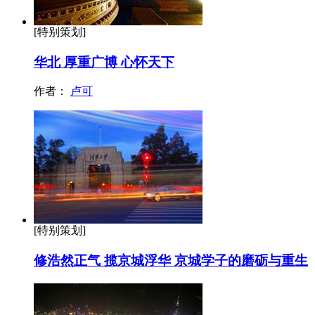
[特别策划]
华北 厚重广博 心怀天下
作者：
卢可
[特别策划]
修浩然正气 揽京城浮华 京城学子的磨砺与重生