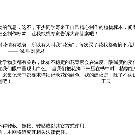
勃的气息，这不，不少同学寄来了自己精心制作的植物标本，闻
怎么制作标本，让我找找专家告诉大家答案吧！
对花情有独衷，所以有人叫我“花痴”，每次买了花我都会摘下几
 —— 深圳·刘彦君
化学物质都有关系，比如不稳定的花青素会在温度、酸碱度的变
我们眼中呈现出白色。 当我们把花摘下来压在书中时，植物组
，采集记录中都要求详细记录花的颜色。我的建议是：除了不认
录它的形态，你说是吧！ ——王辰
不得转载、链接、转贴或以其它方式使用。
的，本网将追究其相关法律责任。