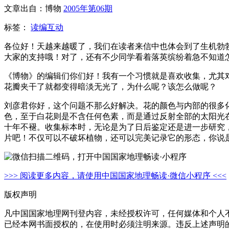
文章出自：博物
2005年第06期
标签：
读编互动
各位好！天越来越暖了，我们在读者来信中也体会到了生机勃
大家的支持哦！对了，还有不少同学看着落英缤纷着急不知道
《博物》的编辑们你们好！我有一个习惯就是喜欢收集，尤其
花瓣夹干了就都变得暗淡无光了，为什么呢？该怎么做呢？
刘彦君你好，这个问题不那么好解决。花的颜色与内部的很多
色，至于白花则是不含任何色素，而是通过反射全部的太阳光在
十年不褪。收集标本时，无论是为了日后鉴定还是进一步研究
片吧！不仅可以不破坏植物，还可以完美记
>>> 阅读更多内容，请使用中国国家地理畅读·微信小程序 <<<
版权声明
凡中国国家地理网刊登内容，未经授权许可，任何媒体和个人
已经本网书面授权的，在使用时必须注明来源。违反上述声明