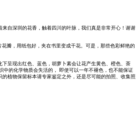
着来自深圳的花香，触着四川的叶脉，我们真是非常开心！谢谢
片花瓣，用纸包好，夹在书里变成干花。可是，那些色彩鲜艳的
化下呈现出红色、蓝色，胡萝卜素会让花产生黄色、橙色、茶
织中的化学物质会失活的， 即使可以一年不褪色，也不能保证
识的植物保留标本请专家鉴定之外，还是尽可能的拍照、收集照