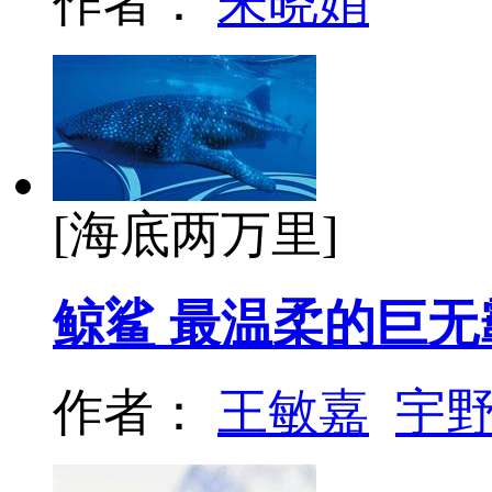
作者：
朱晓娟
[海底两万里]
鲸鲨 最温柔的巨无
作者：
王敏嘉
宇