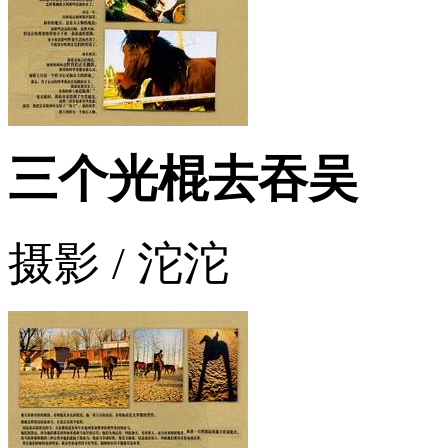
三个光棍去吞吴
摄影 / 沱沱