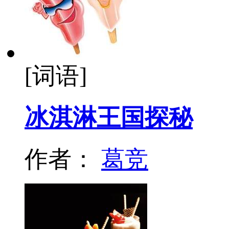
[词语]
冰淇淋王国探秘
作者：
葛竞