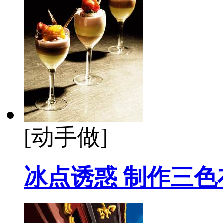
[动手做]
冰点诱惑 制作三色