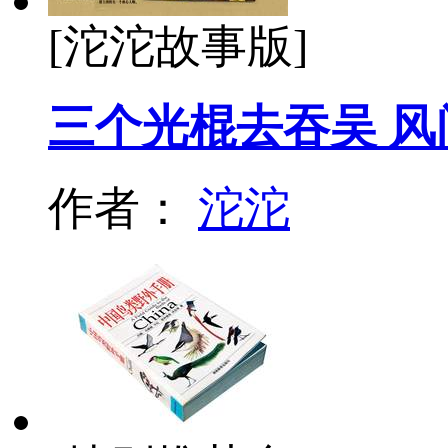
[沱沱故事版]
三个光棍去吞吴 风
作者：
沱沱