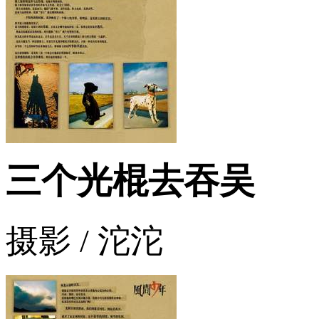
三个光棍去吞吴
摄影 / 沱沱