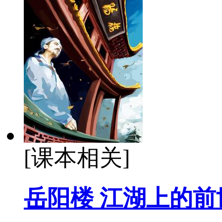
[课本相关]
岳阳楼 江湖上的前