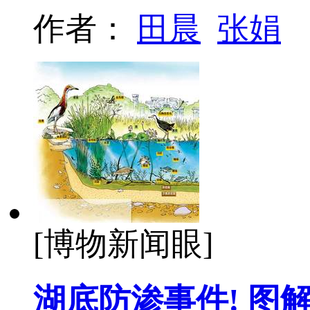
作者：
田晨
张娟
[博物新闻眼]
湖底防渗事件! 图