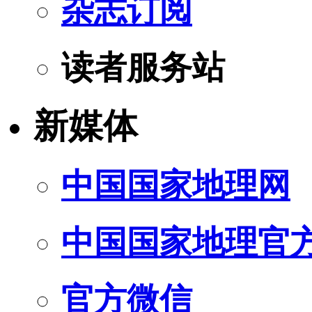
杂志订阅
读者服务站
新媒体
中国国家地理网
中国国家地理官
官方微信