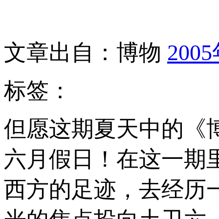
文章出自：博物
200
标签：
但愿这期夏天中的《
六月假日！在这一期
西方的足迹，去经历