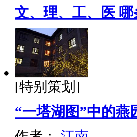
文、理、工、医 
[特别策划]
“一塔湖图”中的燕
作者：
江南