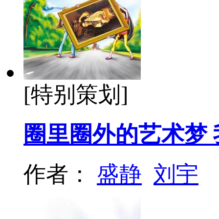
[特别策划]
圈里圈外的艺术梦
作者：
盛静
刘宇