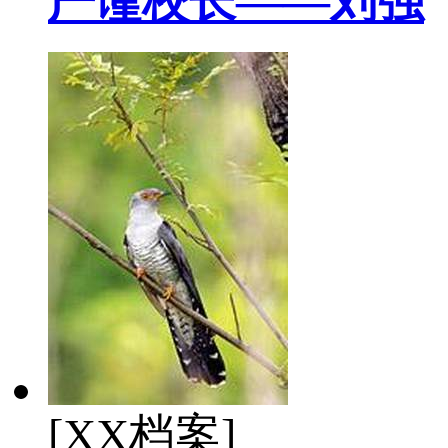
严谨校长——刘强
[XX档案]