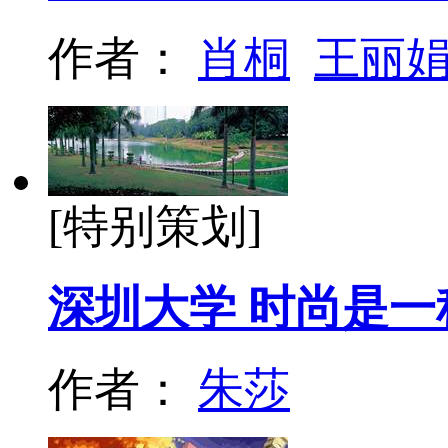
作者：
肖桐
王丽
[特别策划]
深圳大学 时尚是
作者：
朱莎