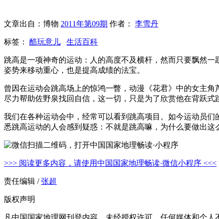
文章出自：博物
2011年第09期
作者：
李雪丹
标签：
酷玩意儿
生活百科
跳高是一项神奇的运动：人的高度不及横杆，然而只要飘然一
姿势来移动重心，也是提高成绩的法宝。
曾因在运动会跳高场上的惊鸿一瞥，动漫《花君》中的女主角
尽力帮助佐野泉找回自信，这一切，只是为了欣赏他在背跃式
我们在各种运动会中，经常可以看到跳高项目。如今运动员们
悉跳高运动的人会感到疑惑：不就是跳高嘛，为什么要做出这
>>> 阅读更多内容，请使用中国国家地理畅读·微信小程序 <<<
责任编辑 /
张超
版权声明
凡中国国家地理网刊登内容，未经授权许可，任何媒体和个人