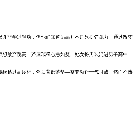
员并非学过轻功，但他们知道跳高并不是只拼弹跳力，通过改变
泉想放弃跳高，芦屋瑞稀心急如焚。她女扮男装混进男子高中，
弧线越过高度杆，然后背部落垫—整套动作一气呵成。然而不熟