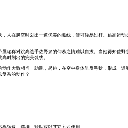
跃，人在腾空时划出一道优美的弧线，便可轻易过杆。跳高运动
芦屋瑞稀对跳高选手佐野泉的仰慕之情难以自拔。当她得知佐野
跳高时划出的完美弧线。
的动作大致相当：助跑，起跳，在空中身体呈反弓状，形成一道
么复杂的动作？
不得转载、链接、转贴或以其它方式使用。