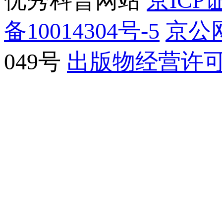
优秀科普网站
京ICP证
备10014304号-5
京公网
049号
出版物经营许