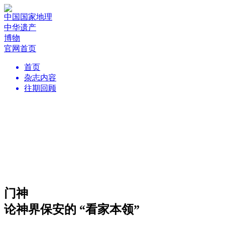
中国国家地理
中华遗产
博物
官网首页
首页
杂志内容
往期回顾
门神
论神界保安的 “看家本领”