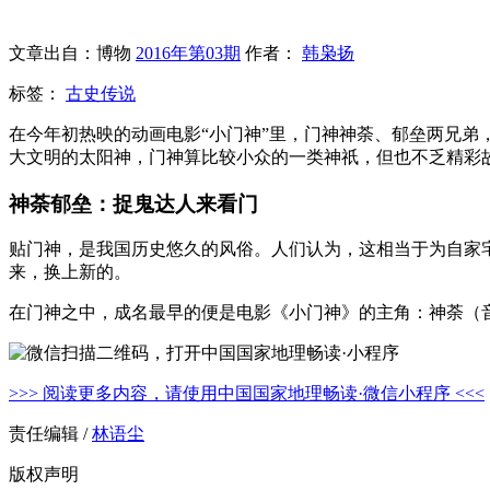
文章出自：博物
2016年第03期
作者：
韩枭扬
标签：
古史传说
在今年初热映的动画电影“小门神”里，门神神荼、郁垒两兄
大文明的太阳神，门神算比较小众的一类神祇，但也不乏精彩
神荼郁垒：捉鬼达人来看门
贴门神，是我国历史悠久的风俗。人们认为，这相当于为自家
来，换上新的。
在门神之中，成名最早的便是电影《小门神》的主角：神荼（音
>>> 阅读更多内容，请使用中国国家地理畅读·微信小程序 <<<
责任编辑 /
林语尘
版权声明