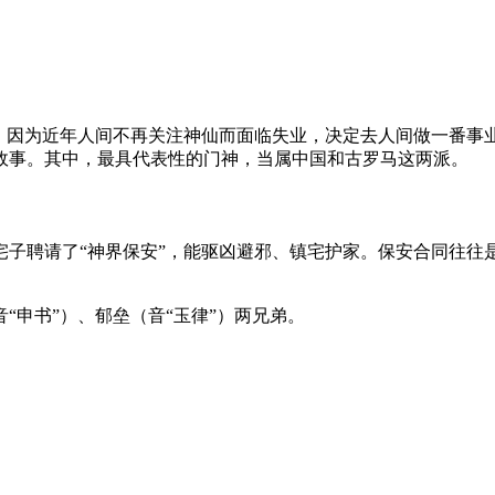
弟，因为近年人间不再关注神仙而面临失业，决定去人间做一番事
故事。其中，最具代表性的门神，当属中国和古罗马这两派。
宅子聘请了“神界保安”，能驱凶避邪、镇宅护家。保安合同往往
“申书”）、郁垒（音“玉律”）两兄弟。