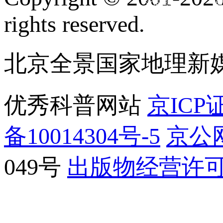
订阅号
服
rights reserved.
北京全景国家地理新
优秀科普网站
京ICP证
备10014304号-5
京公网
049号
出版物经营许