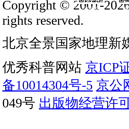
Copyright © 2001-2026 
订阅号
服
rights reserved.
北京全景国家地理新
优秀科普网站
京ICP证
备10014304号-5
京公网
049号
出版物经营许