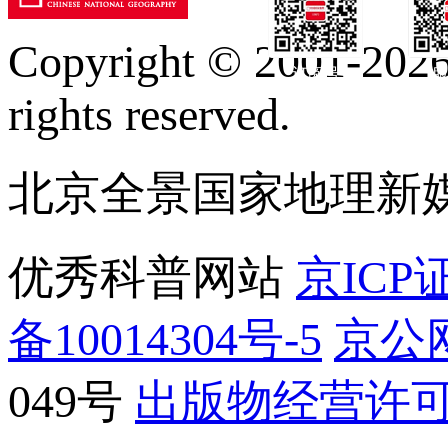
Copyright © 2001-2026 
订阅号
服
rights reserved.
北京全景国家地理新
优秀科普网站
京ICP证
备10014304号-5
京公网
049号
出版物经营许