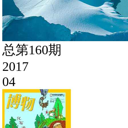
总第160期
2017
04