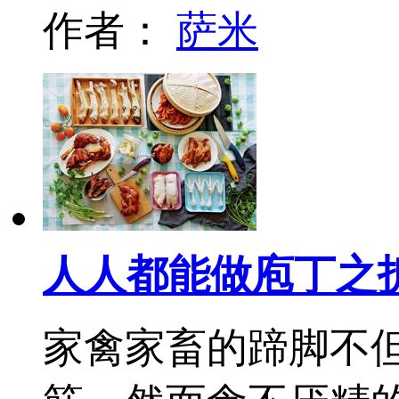
作者：
萨米
人人都能做庖丁之
家禽家畜的蹄脚不