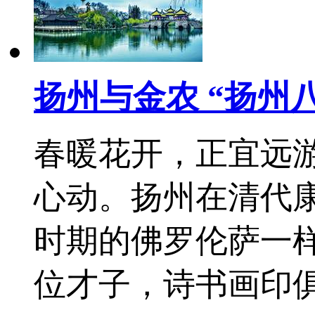
扬州与金农 “扬州
春暖花开，正宜远游
心动。扬州在清代
时期的佛罗伦萨一
位才子，诗书画印