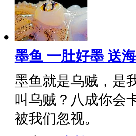
墨鱼 一肚好墨 送
墨鱼就是乌贼，是
叫乌贼？八成你会
被我们忽视。