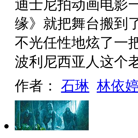
迪士尼拍动画电影
缘》就把舞台搬到
不光任性地炫了一
波利尼西亚人这个
作者：
石琳
林依