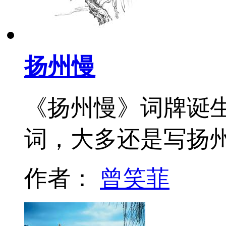
扬州慢
《扬州慢》词牌诞
词，大多还是写扬
作者：
曾笑菲