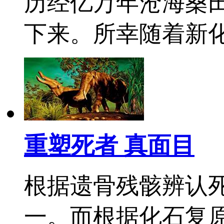
历经亿万年沧海桑
下来。所幸随着新
重塑死者 真面目
根据遗骨残骸辨认
一。而根据化石复