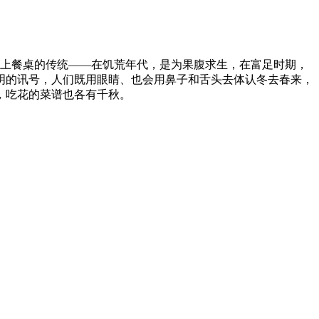
端上餐桌的传统——在饥荒年代，是为果腹求生，在富足时期，
明的讯号，人们既用眼睛、也会用鼻子和舌头去体认冬去春来，
，吃花的菜谱也各有千秋。