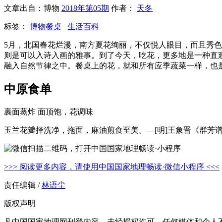
文章出自：博物
2018年第05期
作者：
天冬
标签：
博物餐桌
生活百科
5月，北国春花烂漫，南方夏花绚丽，不仅悦人眼目，而且秀
则是可以入诗入画的雅事。到了今天，吃花，更多地是一种直
融入自然节律之中。餐桌上的花，就和所有应季蔬菜一样，也
中原食单
裹面蒸炸 面顶饱，花调味
玉兰花瓣择洗净，拖面，麻油煎食至美。—[明]王象晋《群芳
>>> 阅读更多内容，请使用中国国家地理畅读·微信小程序 <<<
责任编辑 /
林语尘
版权声明
凡中国国家地理网刊登内容，未经授权许可，任何媒体和个人