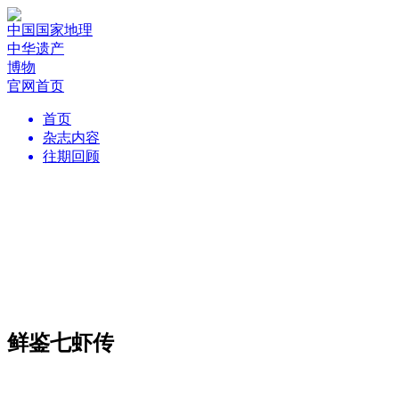
中国国家地理
中华遗产
博物
官网首页
首页
杂志内容
往期回顾
鲜鉴七虾传