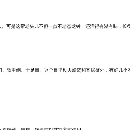
老人。可是这帮老头儿不但一点不老态龙钟，还活得有滋有味，长
门、软甲纲、十足目。这个目里刨去螃蟹和寄居蟹外，有好几个不
不得转载、链接、转贴或以其它方式使用。