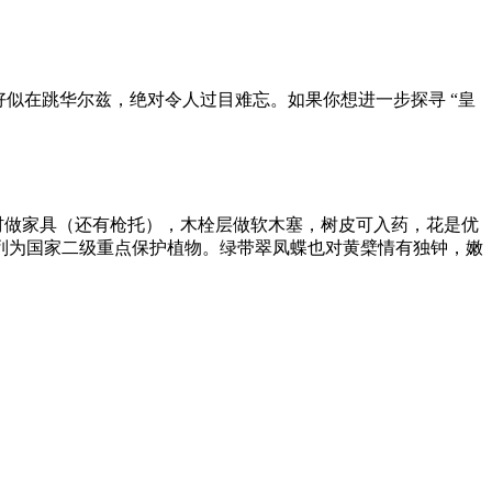
似在跳华尔兹，绝对令人过目难忘。如果你想进一步探寻 “皇
木材做家具（还有枪托），木栓层做软木塞，树皮可入药，花是优
列为国家二级重点保护植物。绿带翠凤蝶也对黄檗情有独钟，嫩