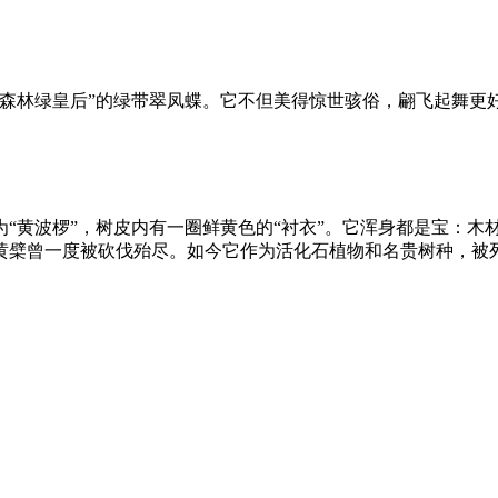
森林绿皇后”的绿带翠凤蝶。它不但美得惊世骇俗，翩飞起舞更好
为“黄波椤”，树皮内有一圈鲜黄色的“衬衣”。它浑身都是宝：
黄檗曾一度被砍伐殆尽。如今它作为活化石植物和名贵树种，被