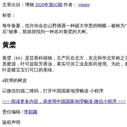
文章出自：博物
2020年第05期
作者：
yinger
标签：
每年春夏，也许你会在山野偶遇一种硕大华贵的蝴蝶—被称为“
后”秘事，那就得找到一种名叫黄檗的大树。
黄檗
黄檗（bò）是芸香科植物，主产区在北方，东北和华北常称之
质蜜源，叶可提取芳香油，果实可供工业及医药使用。为此，
叶是蝶宝宝们可口的美味。
a软弹的树皮
>>> 阅读更多内容，请使用中国国家地理畅读·微信小程序 <<<
责任编辑 /
李聪颖
版权声明