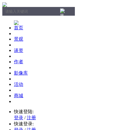
首页
景观
谈资
作者
影像库
活动
商城
快速登陆:
登录
/
注册
快速登录:
登录
/
注册