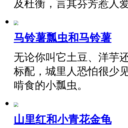
及杜衡，言其芬芳惹人
马铃薯瓢虫和马铃薯
无论你叫它土豆、洋芋
标配，城里人恐怕很少
啃食的小瓢虫。
山里红和小青花金龟