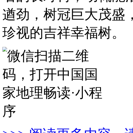
遒劲，树冠巨大茂盛
珍视的吉祥幸福树。