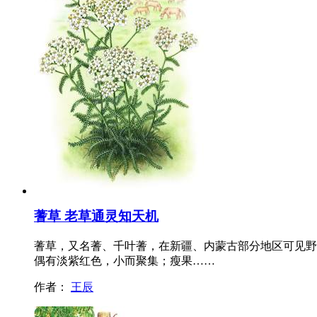
蓍草 老草通灵知天机
蓍草，又名蓍、千叶蓍，在新疆、内蒙古部分地区可见野
偶有淡紫红色，小而聚集；瘦果……
作者：
王辰