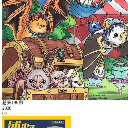
总第196期
2020
04