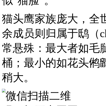
似“猫脸”。
猫头鹰家族庞大，全世
余成员则归属于鸱（c
常悬殊：最大者如毛腿
桶；最小的如花头鸺鹠（
稍大。