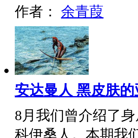
作者：
余青葭
安达曼人 黑皮肤
8月我们曾介绍了
科伊桑人。本期我