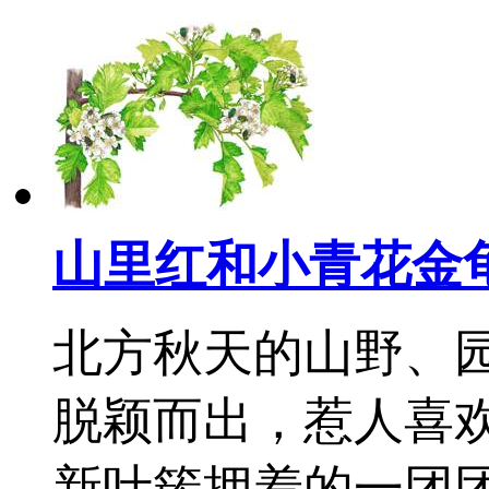
山里红和小青花金
北方秋天的山野、园
脱颖而出，惹人喜
新叶簇拥着的一团