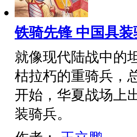
铁骑先锋 中国具
就像现代陆战中的
枯拉朽的重骑兵，
开始，华夏战场上
装骑兵。