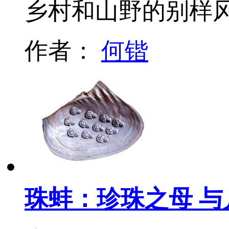
乡村和山野的别样
作者：
何锴
珠蚌：珍珠之母 与