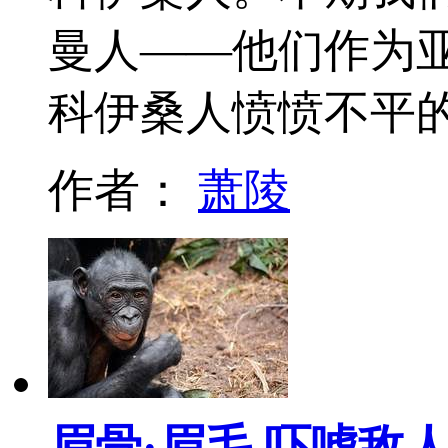
曼人——他们作为
科伊桑人愤愤不平
作者：
萧陵
眉骨·眉毛 吓唬敌