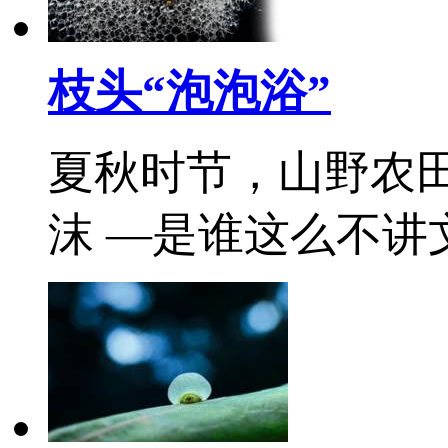
枝头“泡泡浴”
夏秋时节，山野农
沫 —是谁这么不讲