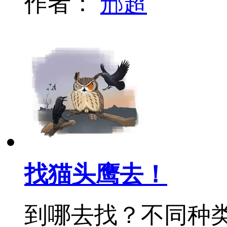
作者：
邢超
找猫头鹰去！
到哪去找？不同种