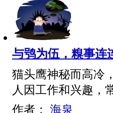
与鸮为伍，糗事连
猫头鹰神秘而高冷
人因工作和兴趣，
作者：
海泉