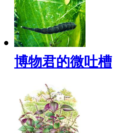
博物君的微吐槽