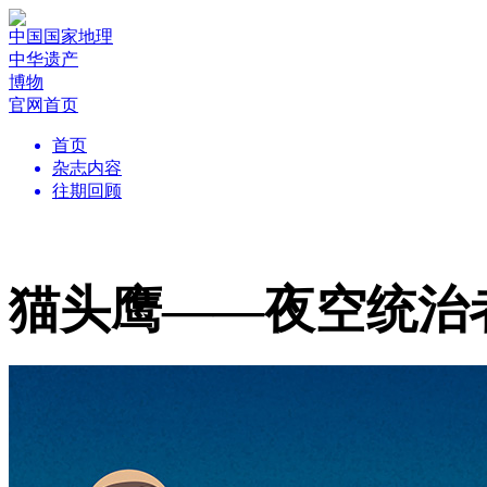
中国国家地理
中华遗产
博物
官网首页
首页
杂志内容
往期回顾
猫头鹰——夜空统治