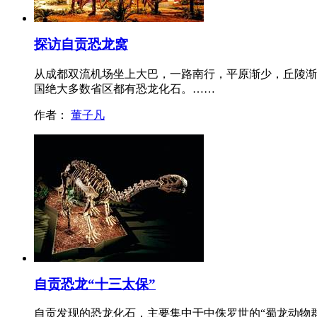
探访自贡恐龙窝
从成都双流机场坐上大巴，一路南行，平原渐少，丘陵渐
国绝大多数省区都有恐龙化石。……
作者：
董子凡
自贡恐龙“十三太保”
自贡发现的恐龙化石，主要集中于中侏罗世的“蜀龙动物群