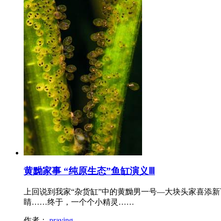
黄黝家事 “纯原生态”鱼缸演义Ⅲ
上回说到我家“杂货缸”中的黄黝男一号—大块头家喜添
睛……终于，一个个小精灵……
作者：
praying