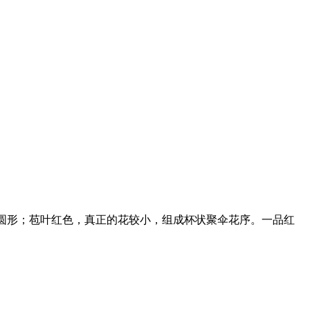
椭圆形；苞叶红色，真正的花较小，组成杯状聚伞花序。一品红