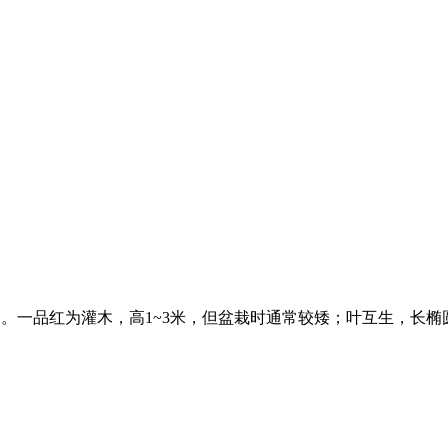
种。一品红为灌木，高1~3米，但盆栽时通常较矮；叶互生，长