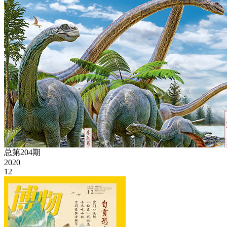
总第204期
2020
12