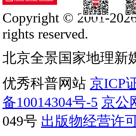
Copyright © 2001-2026 
订阅号
服
rights reserved.
北京全景国家地理新
优秀科普网站
京ICP证
备10014304号-5
京公网
049号
出版物经营许