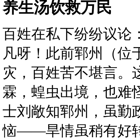
养生汤饮救万民
百姓在私下纷纷议论
凡呀！此前郓州（位
灾，百姓苦不堪言。
霖，蝗虫出境，也难
士刘敞知郓州，虽勤
恼——旱情虽稍有好